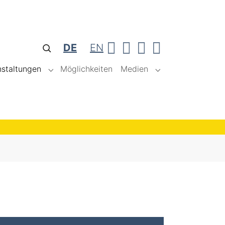
Suche öffnen
DE
EN
nstaltungen
Möglichkeiten
Medien
s"
 for "Personen"
Submenu for "Veranstaltungen"
Submenu for "Med