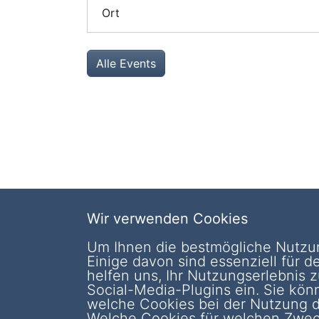
Ort
Alle Events
Wir verwenden Cookies
Interdisziplinäre Ukraine-
Um Ihnen die bestmögliche Nutzu
Einige davon sind essenziell für 
Forschung:
helfen uns, Ihr Nutzungserlebnis 
Vergangenheit neu denken,
Social-Media-Plugins ein. Sie kön
welche Cookies bei der Nutzung d
Zukunft neu gestalten
Welche Cookies für welchen Zweck