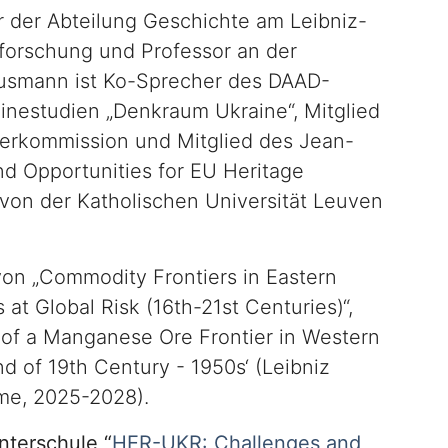
er der Abteilung Geschichte am Leibniz-
aforschung und Professor an der
ausmann ist Ko-Sprecher des DAAD-
ainestudien „Denkraum Ukraine“, Mitglied
kerkommission und Mitglied des Jean-
 Opportunities for EU Heritage
 von der Katholischen Universität Leuven
von „Commodity Frontiers in Eastern
at Global Risk (16th-21st Centuries)“,
e of a Manganese Ore Frontier in Western
d of 19th Century - 1950s‘ (Leibniz
me, 2025-2028).
interschule “
HER-UKR: Challenges and