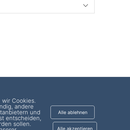
 wir Cookies.
ontakt
ndig, andere
ewsletter
ttanbietern und
Alle ablehnen
st entscheiden,
den sollen.
Alle akzeptieren
nserer