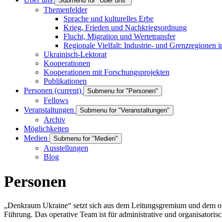
Submenu for "Über uns"
Themenfelder
Sprache und kulturelles Erbe
Krieg, Frieden und Nachkriegsordnung
Flucht, Migration und Wertetransfer
Regionale Vielfalt: Industrie- und Grenzregionen 
Ukrainisch-Lektorat
Kooperationen
Kooperationen mit Forschungsprojekten
Publikationen
Personen
(current)
Submenu for "Personen"
Fellows
Veranstaltungen
Submenu for "Veranstaltungen"
Archiv
Möglichkeiten
Medien
Submenu for "Medien"
Ausstellungen
Blog
Personen
„Denkraum Ukraine“ setzt sich aus dem Leitungsgremium und dem op
Führung. Das operative Team ist für administrative und organisatoris