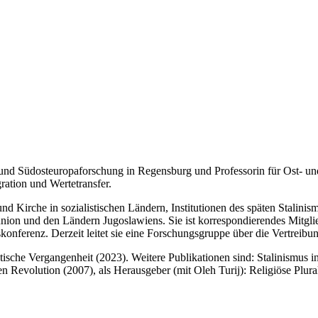
Ost- und Südosteuropaforschung in Regensburg und Professorin für Ost
ation und Wertetransfer.
und Kirche in sozialistischen Ländern, Institutionen des späten Stalin
nion und den Ländern Jugoslawiens. Sie ist korrespondierendes Mitgli
onferenz. Derzeit leitet sie eine Forschungsgruppe über die Vertreib
ische Vergangenheit (2023). Weitere Publikationen sind: Stalinismus 
evolution (2007), als Herausgeber (mit Oleh Turij): Religiöse Pluralit