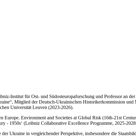
ibniz-Institut für Ost- und Südosteuropaforschung und Professor an d
aine“, Mitglied der Deutsch-Ukrainischen Historikerkommission und 
schen Universität Leuven (2023-2026).
n Europe. Environment and Societies at Global Risk (16th-21st Centuri
tury - 1950s‘ (Leibniz Collaborative Excellence Programme, 2025-2028
der Ukraine in vergleichender Perspektive, insbesondere die Staatsbil