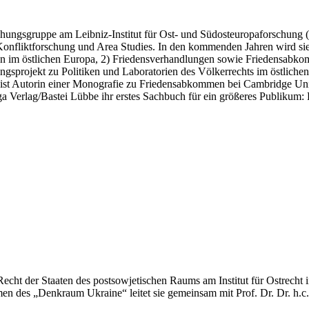
orschungsgruppe am Leibniz-Institut für Ost- und Südosteuropaforschung
d Konfliktforschung und Area Studies. In den kommenden Jahren wird sie
ikten im östlichen Europa, 2) Friedensverhandlungen sowie Friedensab
ungsprojekt zu Politiken und Laboratorien des Völkerrechts im östlic
st Autorin einer Monografie zu Friedensabkommen bei Cambridge Unive
iga Verlag/Bastei Lübbe ihr erstes Sachbuch für ein größeres Publikum
Recht der Staaten des postsowjetischen Raums am Institut für Ostrecht 
men des „Denkraum Ukraine“ leitet sie gemeinsam mit Prof. Dr. Dr. h.