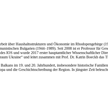
rbeit über Haushaltsstrukturen und Ökonomie im Rhodopengebirge (19.–
ommunistischen Bulgarien (1944–1989). Seit 2008 ist er Professor für G
or des IOS und wurde 2017 erster hauptamtlicher Wissenschaftlicher Di
raum Ukraine“ und leitet zusammen mit Prof. Dr. Katrin Boeckh das T
es Balkans im 19. und 20. Jahrhundert, insbesondere historische Famili
opa und die Geschichtsschreibung der Region. In jüngster Zeit beleuch